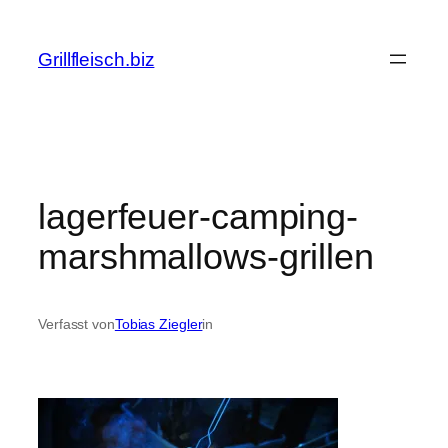
Zum
Inhalt
Grillfleisch.biz
springen
lagerfeuer-camping-
marshmallows-grillen
Verfasst von
Tobias Ziegler
in