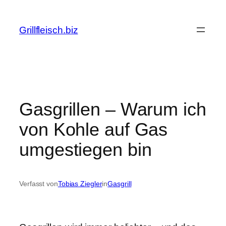
Zum
Inhalt
Grillfleisch.biz
springen
Gasgrillen – Warum ich
von Kohle auf Gas
umgestiegen bin
Verfasst von
Tobias Ziegler
in
Gasgrill