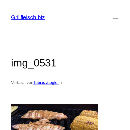
Zum
Inhalt
Grillfleisch.biz
springen
img_0531
Verfasst von
Tobias Ziegler
in