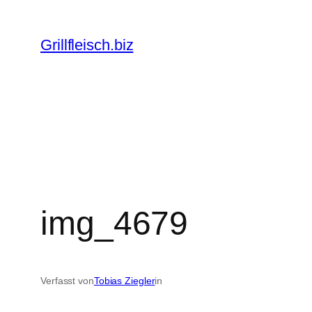
Zum
Inhalt
Grillfleisch.biz
springen
img_4679
Verfasst von
Tobias Ziegler
in