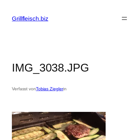
Zum
Inhalt
Grillfleisch.biz
springen
IMG_3038.JPG
Verfasst von
Tobias Ziegler
in