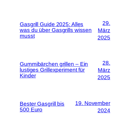
29.
Gasgrill Guide 2025: Alles
was du über Gasgrills wissen
März
musst
2025
28.
Gummibärchen grillen – Ein
lustiges Grillexperiment für
März
Kinder
2025
19. November
Bester Gasgrill bis
500 Euro
2024