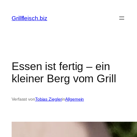
Zum
Inhalt
Grillfleisch.biz
springen
Essen ist fertig – ein
kleiner Berg vom Grill
Verfasst von
Tobias Ziegler
in
Allgemein