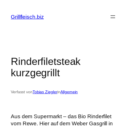
Zum
Inhalt
Grillfleisch.biz
springen
Rinderfiletsteak
kurzgegrillt
Verfasst von
Tobias Ziegler
in
Allgemein
Aus dem Supermarkt – das Bio Rinderfilet
vom Rewe. Hier auf dem Weber Gasgrill in