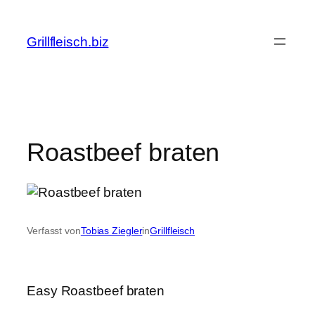
Zum
Inhalt
Grillfleisch.biz
springen
Roastbeef braten
Verfasst von
Tobias Ziegler
in
Grillfleisch
Easy Roastbeef braten