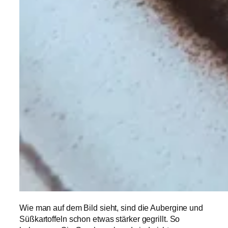
Wie man auf dem Bild sieht, sind die Aubergine und
Süßkartoffeln schon etwas stärker gegrillt. So